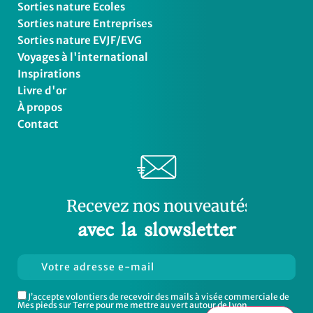
Sorties nature Ecoles
Sorties nature Entreprises
Sorties nature EVJF/EVG
Voyages à l'international
Inspirations
Livre d'or
À propos
Contact
Recevez
s
n
o
s
b
o
n
s
p
l
a
n
s
avec la slowsletter
J’accepte volontiers de recevoir des mails à visée commerciale de
Mes pieds sur Terre pour me mettre au vert autour de Lyon