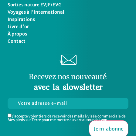
Sorties nature EVJF/EVG
Voyages à l'international
Inspirations
Livre d'or
À propos
Contact
Recevez
a
u
t
é
s
e
v
n
o
u
n
o
s
n
o
b
s
avec la slowsletter
J’accepte volontiers de recevoir des mails à visée commerciale de
Mes pieds sur Terre pour me mettre au vert autour de Lyon