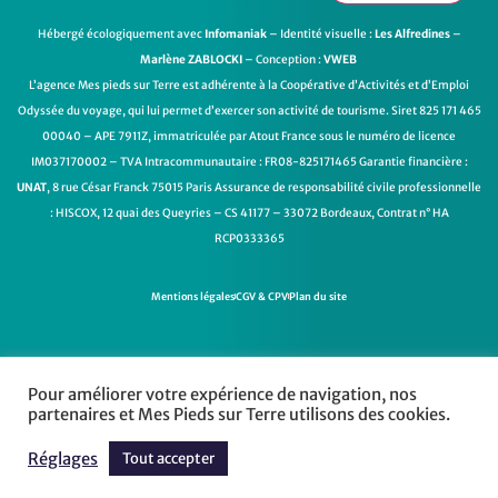
Hébergé écologiquement avec
Infomaniak
– Identité visuelle :
Les Alfredines
–
Marlène ZABLOCKI
– Conception :
VWEB
L’agence Mes pieds sur Terre est adhérente à la Coopérative d’Activités et d’Emploi
Odyssée du voyage
, qui lui permet d’exercer son activité de tourisme. Siret 825 171 465
00040 – APE 7911Z, immatriculée par Atout France sous le numéro de licence
IM037170002 – TVA Intracommunautaire : FR08-825171465 Garantie financière :
UNAT
, 8 rue César Franck 75015 Paris Assurance de responsabilité civile professionnelle
: HISCOX, 12 quai des Queyries – CS 41177 – 33072 Bordeaux, Contrat n° HA
RCP0333365
Mentions légales
CGV & CPV
Plan du site
Pour améliorer votre expérience de navigation, nos
partenaires et Mes Pieds sur Terre utilisons des cookies.
Réglages
Tout accepter