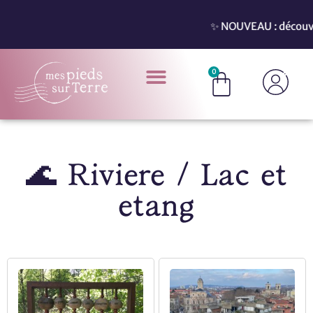
✨ NOUVEAU : découvrez n
0
🌊 Rivière / Lac et
étang