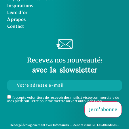
Inspirations
Livre d'or
À propos
Contact
Recevez
v
e
a
u
t
é
s
u
o
b
n
o
s
o
n
avec la slowsletter
J’accepte volontiers de recevoir des mails à visée commerciale de
Mes pieds sur Terre pour me mettre au vert autour de Lyon
Hébergé écologiquement avec
Infomaniak
– Identité visuelle :
Les Alfredines
–