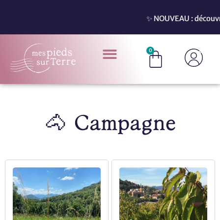
✨ NOUVEAU : découvrez n
0
🐴 Campagne