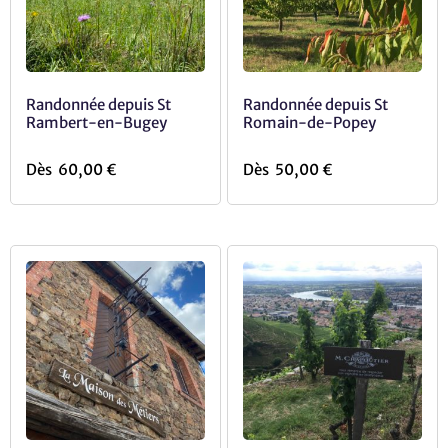
Randonnée depuis St
Randonnée depuis St
Rambert-en-Bugey
Romain-de-Popey
Dès
60,00
€
Dès
50,00
€