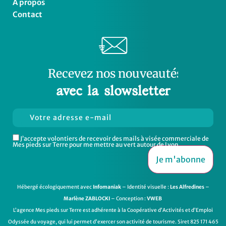
À propos
Contact
Recevez
o
u
v
e
a
u
t
é
s
n
s
n
o
o
n
s
avec la slowsletter
b
J’accepte volontiers de recevoir des mails à visée commerciale de
Mes pieds sur Terre pour me mettre au vert autour de Lyon
Hébergé écologiquement avec
Infomaniak
– Identité visuelle :
Les Alfredines
–
Marlène ZABLOCKI
– Conception :
VWEB
L’agence Mes pieds sur Terre est adhérente à la Coopérative d’Activités et d’Emploi
Odyssée du voyage
, qui lui permet d’exercer son activité de tourisme. Siret 825 171 465