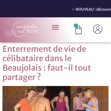
✨ NOUVEAU : découvrez no
0
Enterrement de vie de
célibataire dans le
Beaujolais : faut-il tout
partager ?